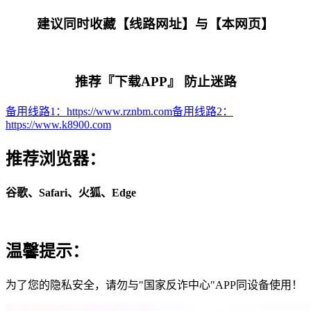
建议同时收藏【线路网址】与【本网页】
推荐『下载APP』 防止迷路
备用线路
1
：
https://www.rznbm.com
备用线路
2
：
https://www.k8900.com
推荐浏览器：
谷歌、Safari、火狐、Edge
温馨提示：
为了您的隐私安全，请勿与"国家反诈中心"APP同设备使用！