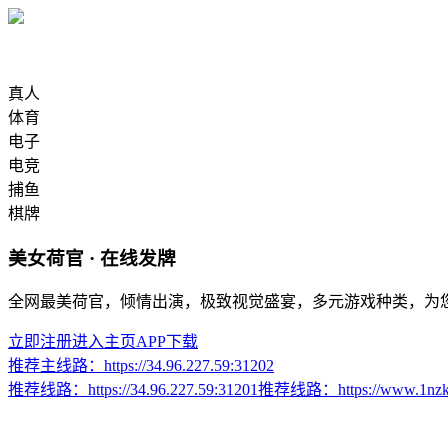
真人
体育
电子
电竞
捕鱼
棋牌
美女荷官 · 在线发牌
全网最美荷官，倾情出演，极致视觉盛宴，多元游戏种类，为
立即注册
进入主页
APP下载
推荐主线路：
https://34.96.227.59:31202
推荐线路：
https://34.96.227.59:31201
推荐线路：
https://www.1nz