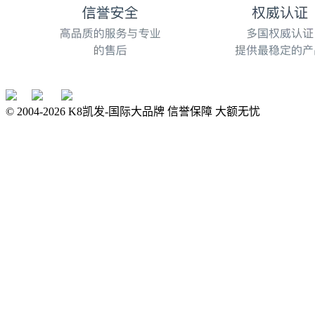
© 2004-
2026
K8凯发-国际大品牌 信誉保障 大额无忧