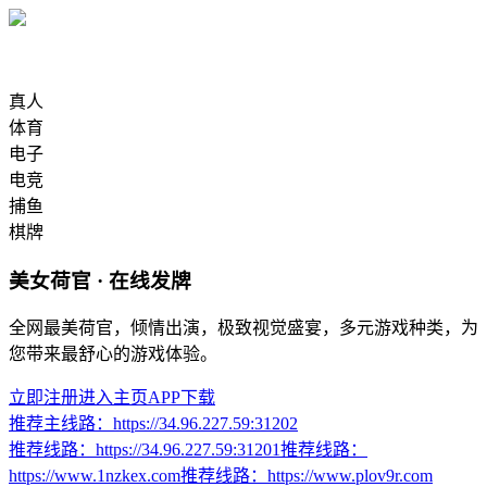
真人
体育
电子
电竞
捕鱼
棋牌
美女荷官 · 在线发牌
全网最美荷官，倾情出演，极致视觉盛宴，多元游戏种类，为
您带来最舒心的游戏体验。
立即注册
进入主页
APP下载
推荐主线路：
https://34.96.227.59:31202
推荐线路：
https://34.96.227.59:31201
推荐线路：
https://www.1nzkex.com
推荐线路：
https://www.plov9r.com