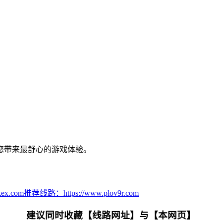
您带来最舒心的游戏体验。
kex.com
推荐线路：
https://www.plov9r.com
建议同时收藏【线路网址】与【本网页】