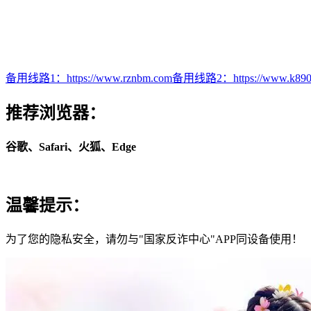
备用线路
1
：
https://www.rznbm.com
备用线路
2
：
https://www.k89
推荐浏览器：
谷歌、Safari、火狐、Edge
温馨提示：
为了您的隐私安全，请勿与"国家反诈中心"APP同设备使用！