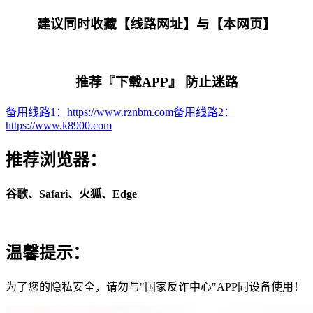
建议同时收藏【线路网址】与【本网页】
推荐『下载APP』 防止迷路
备用线路
1
：
https://www.rznbm.com
备用线路
2
：
https://www.k8900.com
推荐浏览器：
谷歌、Safari、火狐、Edge
温馨提示：
为了您的隐私安全，请勿与"国家反诈中心"APP同设备使用！