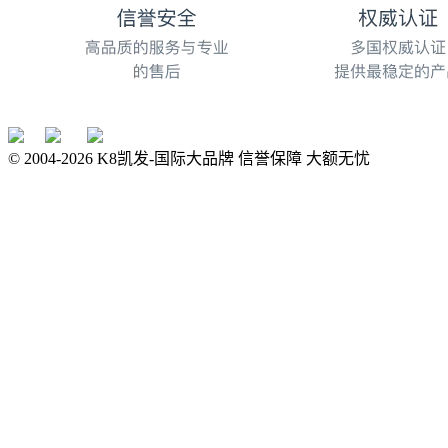
© 2004-
2026
K8凯发-国际大品牌 信誉保障 大额无忧