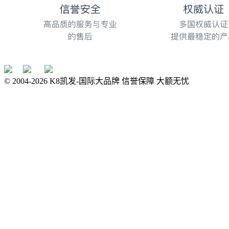
© 2004-
2026
K8凯发-国际大品牌 信誉保障 大额无忧