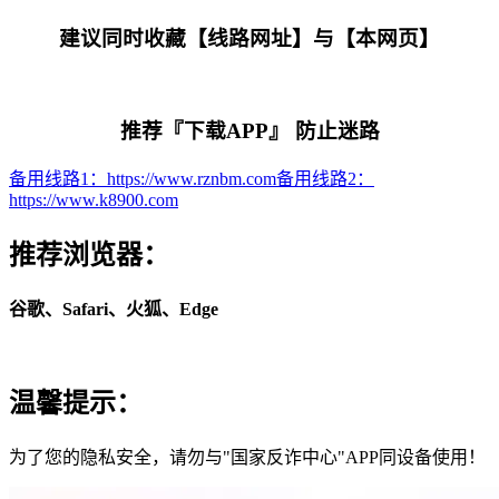
建议同时收藏【线路网址】与【本网页】
推荐『下载APP』 防止迷路
备用线路
1
：
https://www.rznbm.com
备用线路
2
：
https://www.k8900.com
推荐浏览器：
谷歌、Safari、火狐、Edge
温馨提示：
为了您的隐私安全，请勿与"国家反诈中心"APP同设备使用！