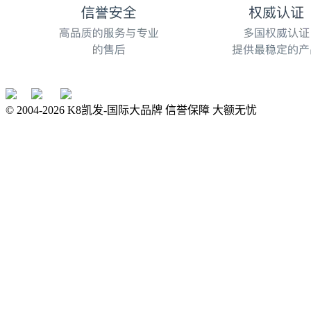
© 2004-
2026
K8凯发-国际大品牌 信誉保障 大额无忧