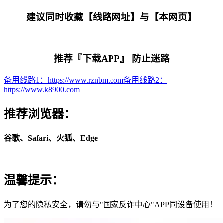
建议同时收藏【线路网址】与【本网页】
推荐『下载APP』 防止迷路
备用线路
1
：
https://www.rznbm.com
备用线路
2
：
https://www.k8900.com
推荐浏览器：
谷歌、Safari、火狐、Edge
温馨提示：
为了您的隐私安全，请勿与"国家反诈中心"APP同设备使用！