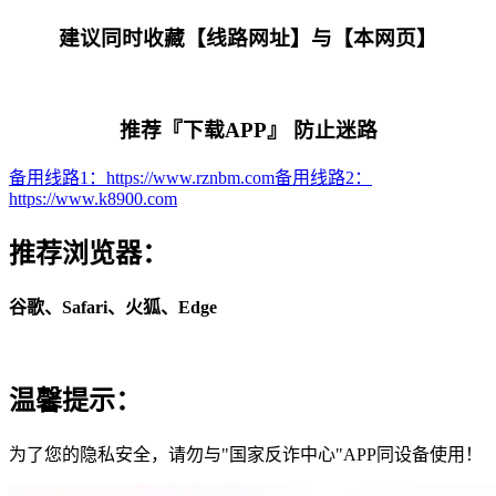
建议同时收藏【线路网址】与【本网页】
推荐『下载APP』 防止迷路
备用线路
1
：
https://www.rznbm.com
备用线路
2
：
https://www.k8900.com
推荐浏览器：
谷歌、Safari、火狐、Edge
温馨提示：
为了您的隐私安全，请勿与"国家反诈中心"APP同设备使用！