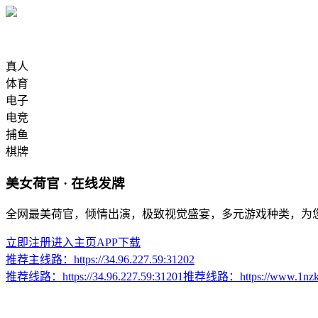
真人
体育
电子
电竞
捕鱼
棋牌
美女荷官 · 在线发牌
全网最美荷官，倾情出演，极致视觉盛宴，多元游戏种类，为
立即注册
进入主页
APP下载
推荐主线路：
https://34.96.227.59:31202
推荐线路：
https://34.96.227.59:31201
推荐线路：
https://www.1nz