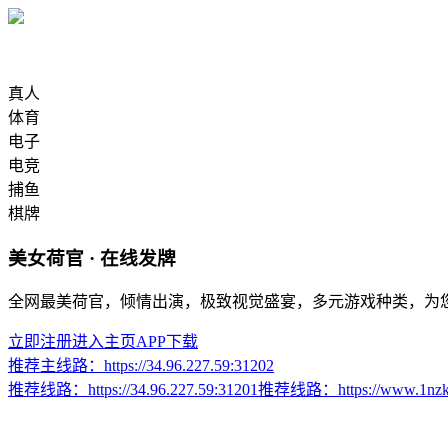
真人
体育
电子
电竞
捕鱼
棋牌
美女荷官 · 在线发牌
全网最美荷官，倾情出演，极致视觉盛宴，多元游戏种类，为
立即注册
进入主页
APP下载
推荐主线路：
https://34.96.227.59:31202
推荐线路：
https://34.96.227.59:31201
推荐线路：
https://www.1nz