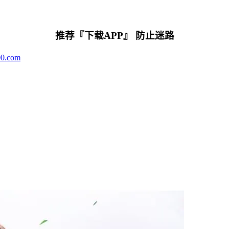
推荐『下载APP』 防止迷路
00.com