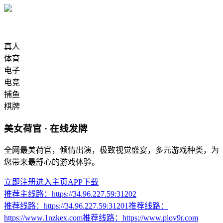
真人
体育
电子
电竞
捕鱼
棋牌
美女荷官 · 在线发牌
全网最美荷官，倾情出演，极致视觉盛宴，多元游戏种类，为
您带来最舒心的游戏体验。
立即注册
进入主页
APP下载
推荐主线路：
https://34.96.227.59:31202
推荐线路：
https://34.96.227.59:31201
推荐线路：
https://www.1nzkex.com
推荐线路：
https://www.plov9r.com