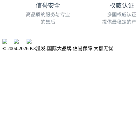
© 2004-
2026
K8凯发-国际大品牌 信誉保障 大额无忧