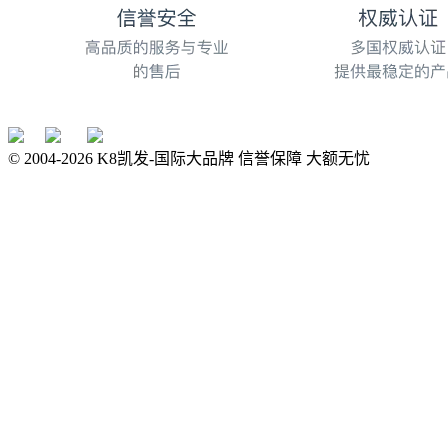
© 2004-
2026
K8凯发-国际大品牌 信誉保障 大额无忧