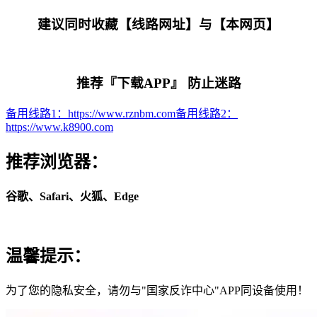
建议同时收藏【线路网址】与【本网页】
推荐『下载APP』 防止迷路
备用线路
1
：
https://www.rznbm.com
备用线路
2
：
https://www.k8900.com
推荐浏览器：
谷歌、Safari、火狐、Edge
温馨提示：
为了您的隐私安全，请勿与"国家反诈中心"APP同设备使用！