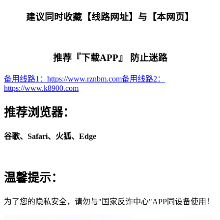
建议同时收藏【线路网址】与【本网页】
推荐『下载APP』 防止迷路
备用线路
1
：
https://www.rznbm.com
备用线路
2
：
https://www.k8900.com
推荐浏览器：
谷歌、Safari、火狐、Edge
温馨提示：
为了您的隐私安全，请勿与"国家反诈中心"APP同设备使用！