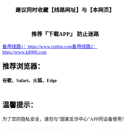
建议同时收藏【线路网址】与【本网页】
推荐『下载APP』 防止迷路
备用线路
1
：
https://www.rznbm.com
备用线路
2
：
https://www.k8900.com
推荐浏览器：
谷歌、Safari、火狐、Edge
温馨提示：
为了您的隐私安全，请勿与"国家反诈中心"APP同设备使用！