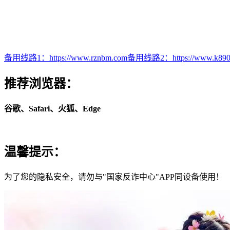
备用线路
1
：
https://www.rznbm.com
备用线路
2
：
https://www.k89
推荐浏览器：
谷歌、Safari、火狐、Edge
温馨提示：
为了您的隐私安全，请勿与"国家反诈中心"APP同设备使用！