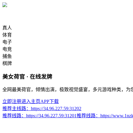
真人
体育
电子
电竞
捕鱼
棋牌
美女荷官 · 在线发牌
全网最美荷官，倾情出演，极致视觉盛宴，多元游戏种类，为
立即注册
进入主页
APP下载
推荐主线路：
https://34.96.227.59:31202
推荐线路：
https://34.96.227.59:31201
推荐线路：
https://www.1nz