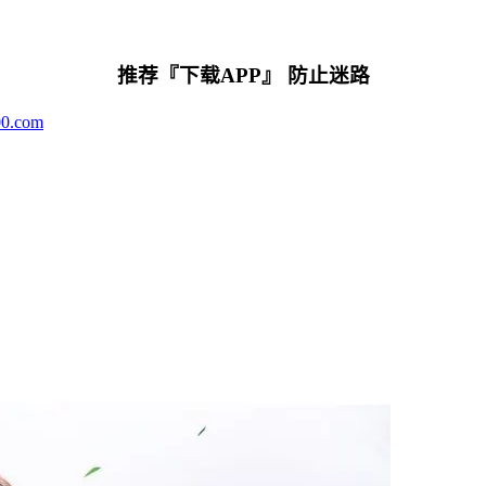
推荐『下载APP』 防止迷路
00.com