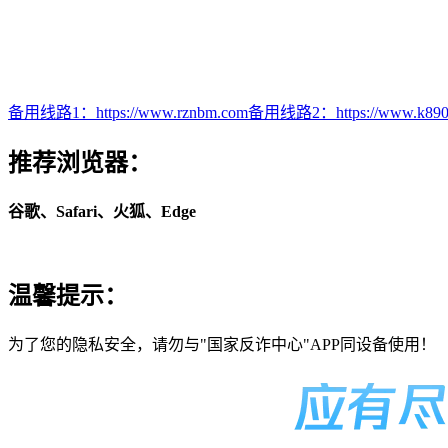
备用线路
1
：
https://www.rznbm.com
备用线路
2
：
https://www.k89
推荐浏览器：
谷歌、Safari、火狐、Edge
温馨提示：
为了您的隐私安全，请勿与"国家反诈中心"APP同设备使用！