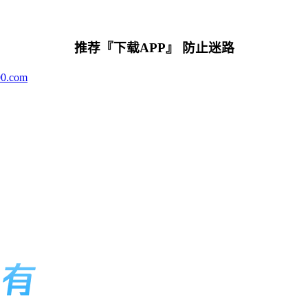
推荐『下载APP』 防止迷路
00.com