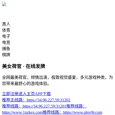
真人
体育
电子
电竞
捕鱼
棋牌
美女荷官 · 在线发牌
全网最美荷官，倾情出演，极致视觉盛宴，多元游戏种类，为
您带来最舒心的游戏体验。
立即注册
进入主页
APP下载
推荐主线路：
https://34.96.227.59:31202
推荐线路：
https://34.96.227.59:31201
推荐线路：
https://www.1nzkex.com
推荐线路：
https://www.plov9r.com