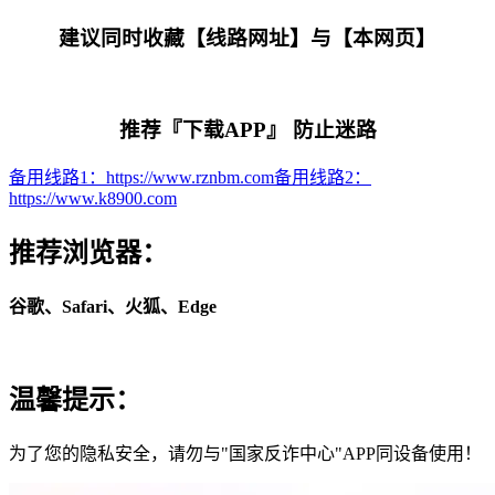
建议同时收藏【线路网址】与【本网页】
推荐『下载APP』 防止迷路
备用线路
1
：
https://www.rznbm.com
备用线路
2
：
https://www.k8900.com
推荐浏览器：
谷歌、Safari、火狐、Edge
温馨提示：
为了您的隐私安全，请勿与"国家反诈中心"APP同设备使用！