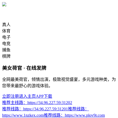
真人
体育
电子
电竞
捕鱼
棋牌
美女荷官 · 在线发牌
全网最美荷官，倾情出演，极致视觉盛宴，多元游戏种类，为
您带来最舒心的游戏体验。
立即注册
进入主页
APP下载
推荐主线路：
https://34.96.227.59:31202
推荐线路：
https://34.96.227.59:31201
推荐线路：
https://www.1nzkex.com
推荐线路：
https://www.plov9r.com