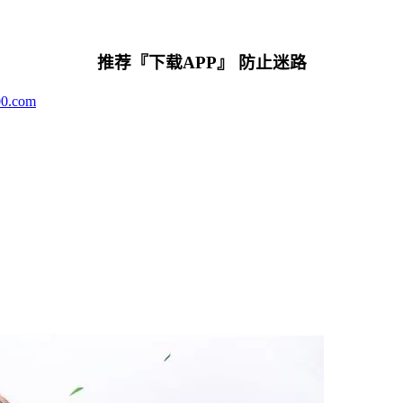
推荐『下载APP』 防止迷路
00.com