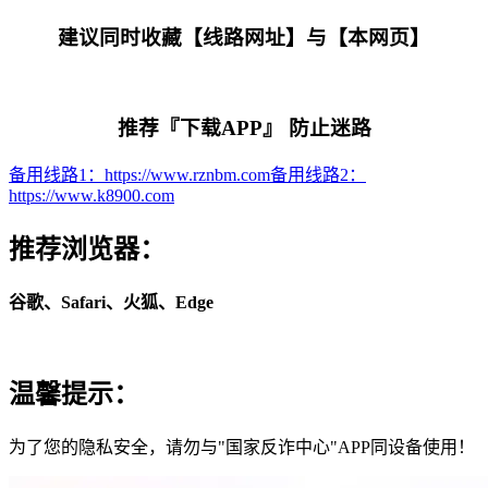
建议同时收藏【线路网址】与【本网页】
推荐『下载APP』 防止迷路
备用线路
1
：
https://www.rznbm.com
备用线路
2
：
https://www.k8900.com
推荐浏览器：
谷歌、Safari、火狐、Edge
温馨提示：
为了您的隐私安全，请勿与"国家反诈中心"APP同设备使用！