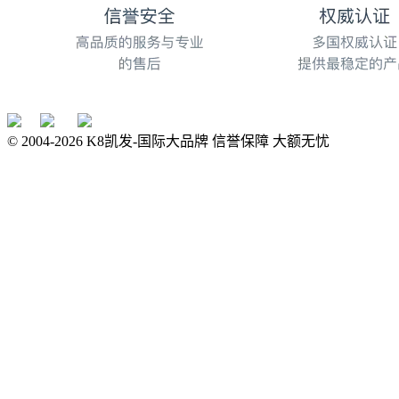
© 2004-
2026
K8凯发-国际大品牌 信誉保障 大额无忧