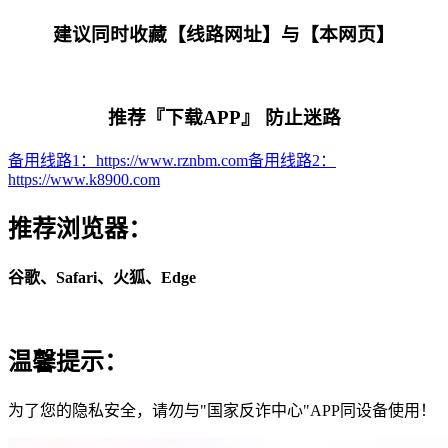
建议同时收藏【线路网址】与【本网页】
推荐『下载APP』 防止迷路
备用线路
1
：
https://www.rznbm.com
备用线路
2
：
https://www.k8900.com
推荐浏览器：
谷歌、Safari、火狐、Edge
温馨提示：
为了您的隐私安全，请勿与"国家反诈中心"APP同设备使用！