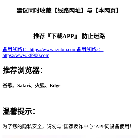
建议同时收藏【线路网址】与【本网页】
推荐『下载APP』 防止迷路
备用线路
1
：
https://www.rznbm.com
备用线路
2
：
https://www.k8900.com
推荐浏览器：
谷歌、Safari、火狐、Edge
温馨提示：
为了您的隐私安全，请勿与"国家反诈中心"APP同设备使用！