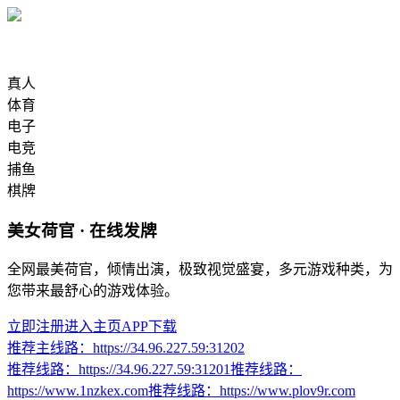
真人
体育
电子
电竞
捕鱼
棋牌
美女荷官 · 在线发牌
全网最美荷官，倾情出演，极致视觉盛宴，多元游戏种类，为
您带来最舒心的游戏体验。
立即注册
进入主页
APP下载
推荐主线路：
https://34.96.227.59:31202
推荐线路：
https://34.96.227.59:31201
推荐线路：
https://www.1nzkex.com
推荐线路：
https://www.plov9r.com